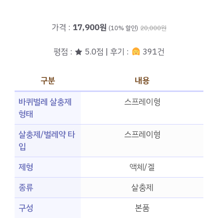
가격 :
17,900원
(10% 할인)
20,000원
평점 : ★ 5.0점 | 후기 :
391건
구분
내용
바퀴벌레 살충제
스프레이형
형태
살충제/벌레약 타
스프레이형
입
제형
액체/겔
종류
살충제
구성
본품