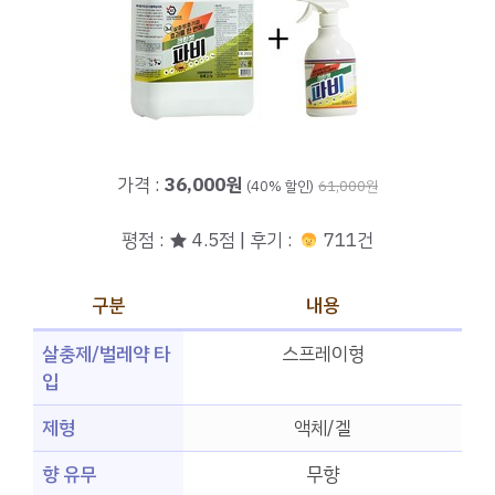
가격 :
36,000원
(40% 할인)
61,000원
평점 : ★ 4.5점 | 후기 :
711건
구분
내용
살충제/벌레약 타
스프레이형
입
제형
액체/겔
향 유무
무향