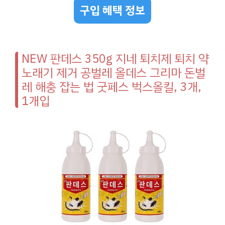
구입 혜택 정보
NEW 판데스 350g 지네 퇴치제 퇴치 약
노래기 제거 공벌레 올데스 그리마 돈벌
레 해충 잡는 법 굿페스 벅스올킬, 3개,
1개입