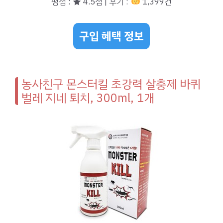
평점 : ★ 4.5점 | 후기 :
1,399건
구입 혜택 정보
농사친구 몬스터킬 초강력 살충제 바퀴
벌레 지네 퇴치, 300ml, 1개