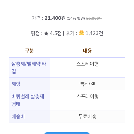
가격 :
21,400원
(14% 할인)
25,000원
평점 : ★ 4.5점 | 후기 :
1,423건
구분
내용
살충제/벌레약 타
스프레이형
입
제형
액체/겔
바퀴벌레 살충제
스프레이형
형태
배송비
무료배송