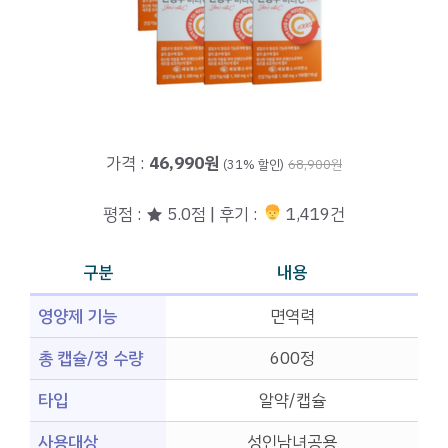
가격 :
46,990원
(31% 할인)
68,900원
평점 : ★ 5.0점 | 후기 :
1,419건
구분
내용
영양제 기능
면역력
총 캡슐/정 수량
600정
타입
알약/캡슐
사용대상
성인남녀공용