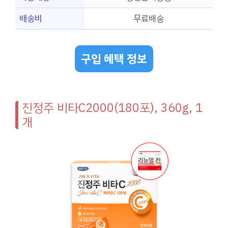
배송비
무료배송
구입 혜택 정보
진정주 비타C2000(180포), 360g, 1
개