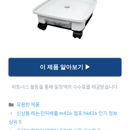
이 제품 알아보기 ▶
Categories
유용한 제품
신상품 레논 탄피배출 m416 엠포 hk416 인기 정보
상위 5