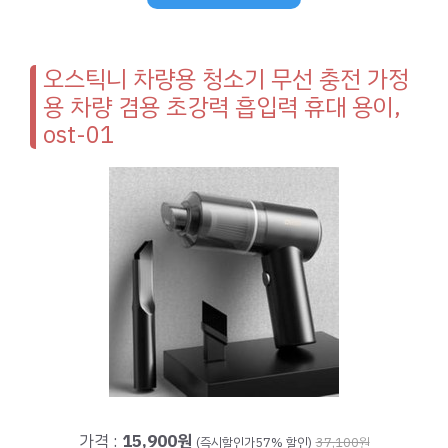
오스틱니 차량용 청소기 무선 충전 가정
용 차량 겸용 초강력 흡입력 휴대 용이,
ost-01
가격 :
15,900원
(즉시할인가57% 할인)
37,100원