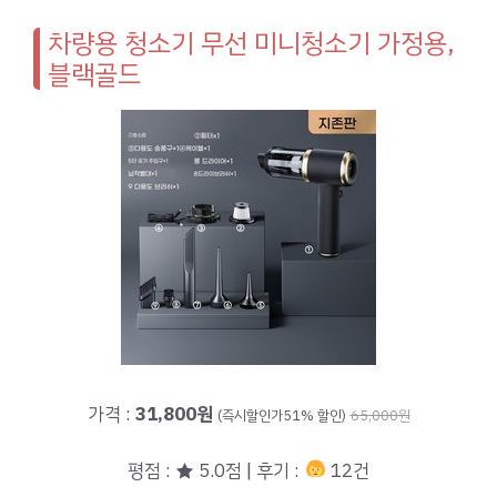
차량용 청소기 무선 미니청소기 가정용,
블랙골드
가격 :
31,800원
(즉시할인가51% 할인)
65,000원
평점 : ★ 5.0점 | 후기 :
12건