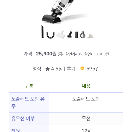
가격 :
25,900원
(즉시할인가48% 할인)
50,000원
평점 : ★ 4.5점 | 후기 :
595건
구분
내용
노즐헤드 포함 유
노즐헤드 포함
무
유무선 여부
무선
전원
12V