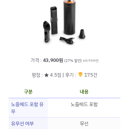
가격 :
43,900원
(27% 할인)
60,730원
평점 : ★ 4.5점 | 후기 :
175건
구분
내용
노즐헤드 포함 유
노즐헤드 포함
무
유무선 여부
무선