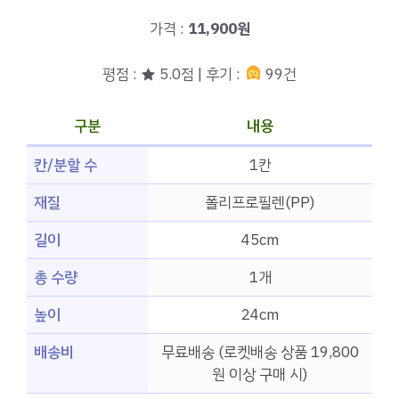
가격 :
11,900원
평점 : ★ 5.0점 | 후기 :
99건
구분
내용
칸/분할 수
1칸
재질
폴리프로필렌(PP)
길이
45cm
총 수량
1개
높이
24cm
배송비
무료배송 (로켓배송 상품 19,800
원 이상 구매 시)