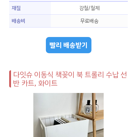
재질
강철/철제
배송비
무료배송
빨리 배송받기
다잇슈 이동식 책꽂이 북 트롤리 수납 선
반 카트, 화이트