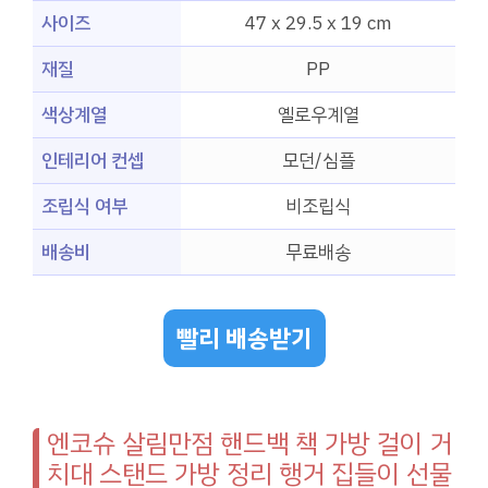
사이즈
47 x 29.5 x 19 cm
재질
PP
색상계열
옐로우계열
인테리어 컨셉
모던/심플
조립식 여부
비조립식
배송비
무료배송
빨리 배송받기
엔코슈 살림만점 핸드백 책 가방 걸이 거
치대 스탠드 가방 정리 행거 집들이 선물