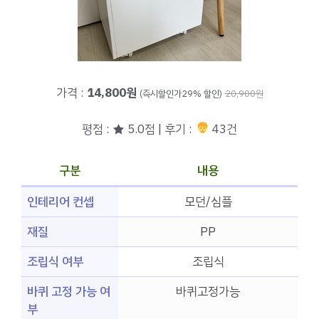
가격 :
14,800원
(즉시할인가29% 할인)
20,900원
평점 : ★ 5.0점 | 후기 :
43건
구분
내용
인테리어 컨셉
모던/심플
재질
PP
조립식 여부
조립식
바퀴 고정 가능 여
바퀴고정가능
부