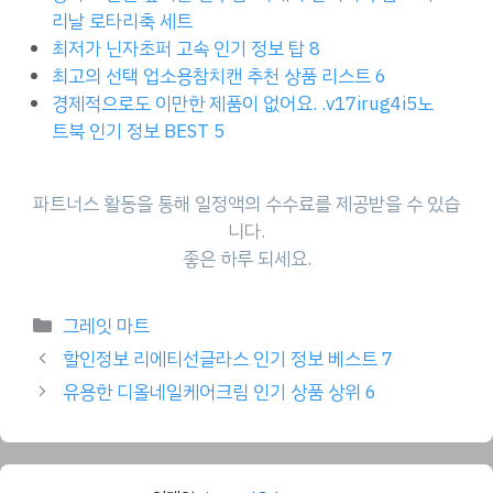
리날 로타리축 세트
최저가 닌자초퍼 고속 인기 정보 탑 8
최고의 선택 업소용참치캔 추천 상품 리스트 6
경제적으로도 이만한 제품이 없어요. .v17irug4i5노
트북 인기 정보 BEST 5
파트너스 활동을 통해 일정액의 수수료를 제공받을 수 있습
니다.
좋은 하루 되세요.
Categories
그레잇 마트
할인정보 리에티선글라스 인기 정보 베스트 7
유용한 디올네일케어크림 인기 상품 상위 6