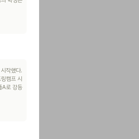
 시작했다.
프링캠프 시
플A로 강등