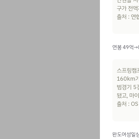
구가 전액
출처 : 
연봉 49억→
스프링캠프
160km
범경기 5
됐고, 마
출처 : O
완도여성일상지