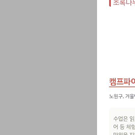
초록나무
캠프파이
노원구, 겨울
수업은 읽
어 등 체
만원을 지