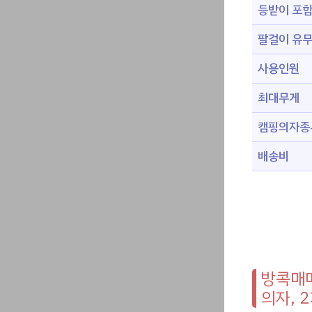
등받이 포
팔걸이 유
사용인원
최대무게
캠핑의자종
배송비
방콕매매
의자, 