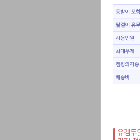
등받이 포
팔걸이 유
사용인원
최대무게
캠핑의자종
배송비
유캠두잇