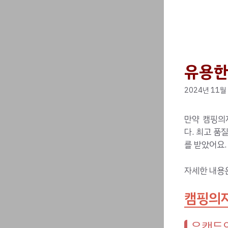
유용한
2024년 11월
만약 캠핑의
다. 최고 품
를 받았어요.
자세한 내용
캠핑의자
유캠두잇