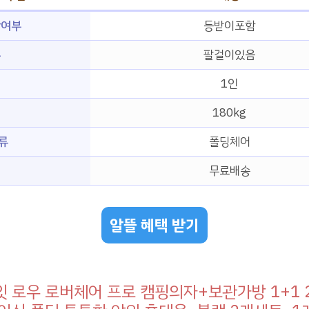
함여부
등받이포함
무
팔걸이있음
1인
180kg
류
폴딩체어
무료배송
알뜰 혜택 받기
 로우 로버체어 프로 캠핑의자+보관가방 1+1 