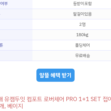
함여부
등받이포함
무
팔걸이있음
2명
180kg
류
폴딩체어
무료배송
알뜰 혜택 받기
 유캠두잇 컴포트 로버체어 PRO 1+1 SET 접
2개, 베이지