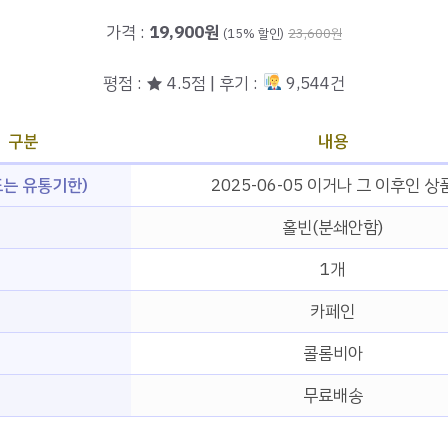
가격 :
19,900원
(15% 할인)
23,600원
평점 : ★ 4.5점 | 후기 :
9,544건
구분
내용
는 유통기한)
2025-06-05 이거나 그 이후인 상
홀빈(분쇄안함)
1개
형
카페인
콜롬비아
무료배송