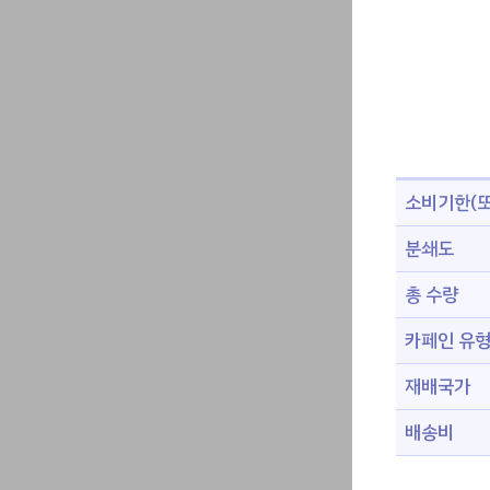
소비기한(또
분쇄도
총 수량
카페인 유
재배국가
배송비