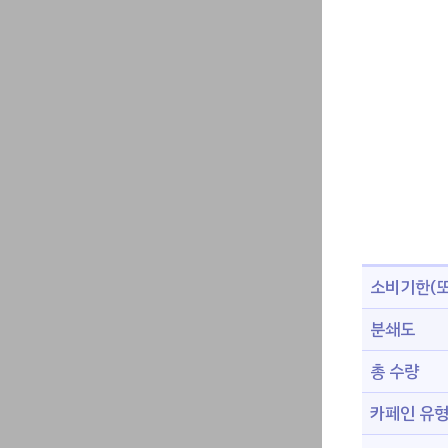
소비기한(또
분쇄도
총 수량
카페인 유