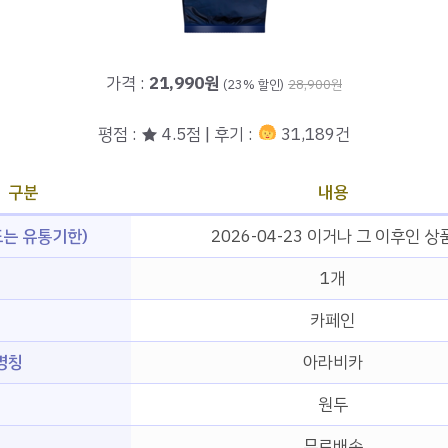
가격 :
21,990원
(23% 할인)
28,900원
평점 : ★ 4.5점 | 후기 :
31,189건
구분
내용
는 유통기한)
2026-04-23 이거나 그 이후인 상
1개
형
카페인
명칭
아라비카
원두
무료배송