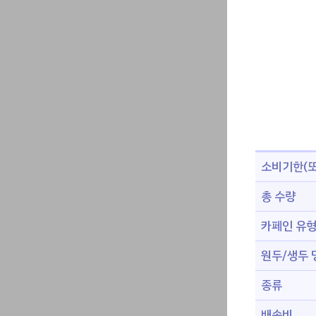
소비기한(또
총 수량
카페인 유
원두/생두 
종류
배송비