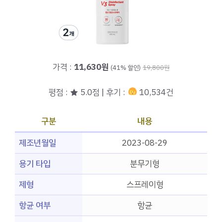
가격 :
11,630원
(41% 할인)
19,800원
평점 : ★ 5.0점 | 후기 :
10,534건
구분
내용
제조년월일
2023-08-29
용기 타입
분무기형
제형
스프레이형
항균 여부
항균