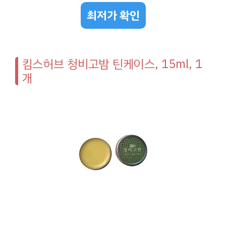
최저가 확인
킴스허브 청비고밤 틴케이스, 15ml, 1
개