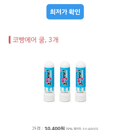
최저가 확인
코빵에어 쿨, 3개
가격 :
10,400원
(9% 할인)
11,480원