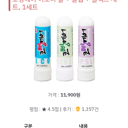
트, 1세트
가격 :
11,900원
평점 : ★ 4.5점 | 후기 :
1,357건
구분
내용