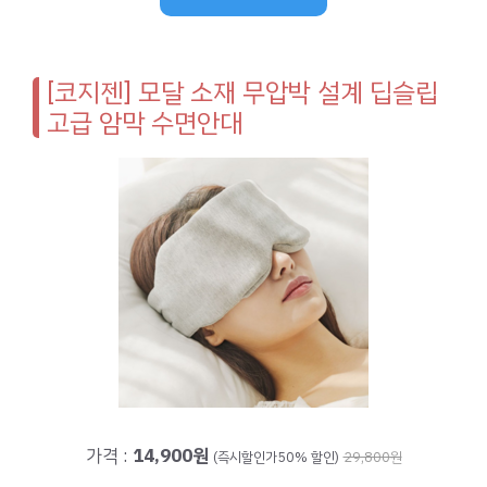
[코지젠] 모달 소재 무압박 설계 딥슬립
고급 암막 수면안대
가격 :
14,900원
(즉시할인가50% 할인)
29,800원