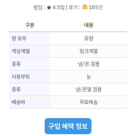
평점 : ★ 4.5점 | 후기 :
185건
구분
내용
향 유무
유향
색상계열
핑크계열
종류
냉/온 겸용
사용부위
눈
종류
냉/온열 겸용
배송비
무료배송
구입 혜택 정보