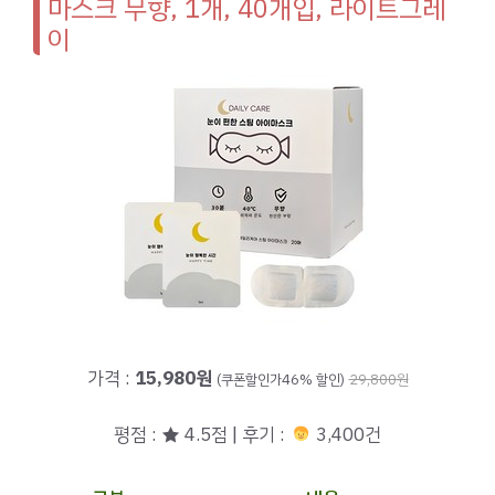
마스크 무향, 1개, 40개입, 라이트그레
이
가격 :
15,980원
(쿠폰할인가46% 할인)
29,800원
평점 : ★ 4.5점 | 후기 :
3,400건