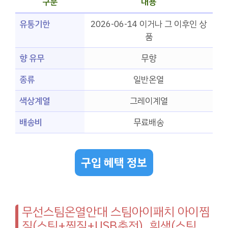
구분
내용
유통기한
2026-06-14 이거나 그 이후인 상
품
향 유무
무향
종류
일반온열
색상계열
그레이계열
배송비
무료배송
구입 혜택 정보
무선스팀온열안대 스팀아이패치 아이찜
질(스팀+찜질+USB충전), 흰색(스팀