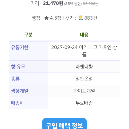
가격 :
21,470원
(38% 할인)
35,000원
평점 : ★ 4.5점 | 후기 :
883건
구분
내용
유통기한
2027-09-24 이거나 그 이후인 상
품
향 유무
라벤더향
종류
일반온열
색상계열
화이트계열
배송비
무료배송
구입 혜택 정보