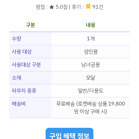
평점 : ★ 5.0점 | 후기 :
91건
구분
내용
수량
1개
사용 대상
성인용
사용대상 구분
남녀공용
소재
모달
파우치 종류
일반/다용도
배송비
무료배송 (로켓배송 상품 19,800
원 이상 구매 시)
구입 혜택 정보