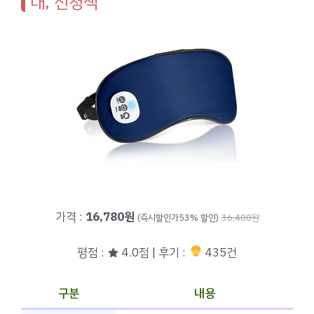
대, 진청색
가격 :
16,780원
(즉시할인가53% 할인)
36,400원
평점 : ★ 4.0점 | 후기 :
435건
구분
내용