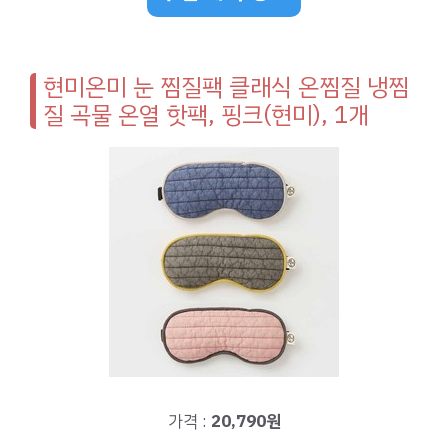
현미온미 눈 찜질팩 클래식 온찜질 냉찜
질 곡물 온열 핫팩, 핑크(현미), 1개
가격 :
20,790원