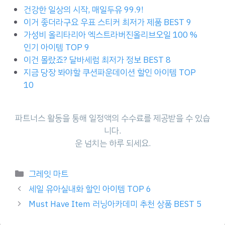
건강한 일상의 시작, 매일두유 99.9!
이거 좋더라구요 우표 스티커 최저가 제품 BEST 9
가성비 올리타리아 엑스트라버진올리브오일 100 %
인기 아이템 TOP 9
이건 몰랐죠? 달바세럼 최저가 정보 BEST 8
지금 당장 봐야할 쿠션파운데이션 할인 아이템 TOP
10
파트너스 활동을 통해 일정액의 수수료를 제공받을 수 있습
니다.
운 넘치는 하루 되세요.
Categories
그레잇 마트
세일 유아실내화 할인 아이템 TOP 6
Must Have Item 러닝아카데미 추천 상품 BEST 5