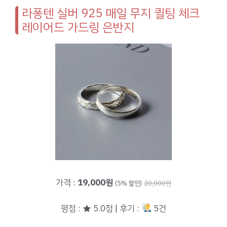
라퐁텐 실버 925 매일 무지 퀼팅 체크
레이어드 가드링 은반지
가격 :
19,000원
(5% 할인)
20,000원
평점 : ★ 5.0점 | 후기 :
5건