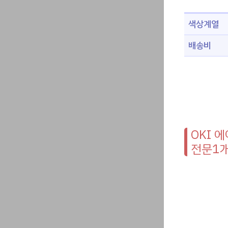
색상계열
배송비
OKI 
전문1개