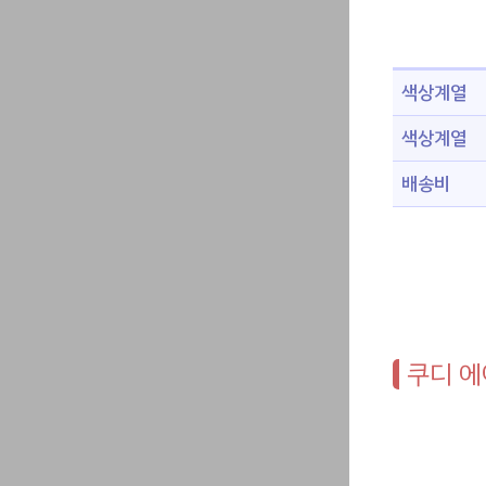
색상계열
색상계열
배송비
쿠디 에