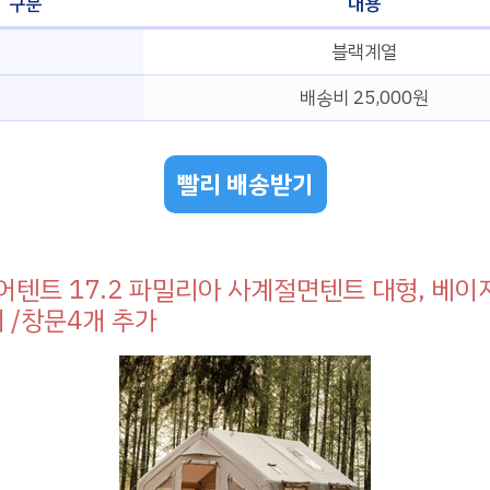
구분
내용
블랙계열
배송비 25,000원
빨리 배송받기
에어텐트 17.2 파밀리아 사계절면텐트 대형, 베
 /창문4개 추가