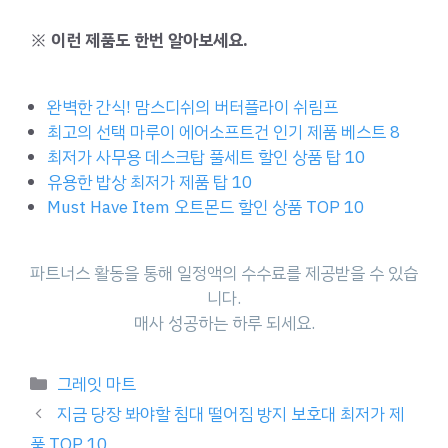
※ 이런 제품도 한번 알아보세요.
완벽한 간식! 맘스디쉬의 버터플라이 쉬림프
최고의 선택 마루이 에어소프트건 인기 제품 베스트 8
최저가 사무용 데스크탑 풀세트 할인 상품 탑 10
유용한 밥상 최저가 제품 탑 10
Must Have Item 오트몬드 할인 상품 TOP 10
파트너스 활동을 통해 일정액의 수수료를 제공받을 수 있습
니다.
매사 성공하는 하루 되세요.
Categories
그레잇 마트
지금 당장 봐야할 침대 떨어짐 방지 보호대 최저가 제
품 TOP 10