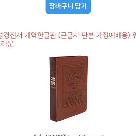
장바구니 담기
경전서 개역한글판 (큰글자 단본 가정예배용) 
브라운