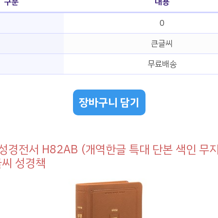
구분
내용
0
큰글씨
무료배송
장바구니 담기
성경전서 H82AB (개역한글 특대 단본 색인 무
글씨 성경책