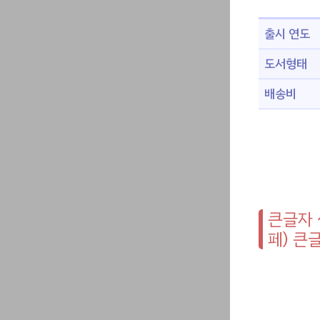
출시 연도
도서형태
배송비
큰글자 
페) 큰