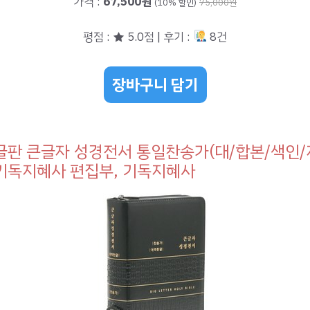
가격 :
67,500원
(10% 할인)
75,000원
평점 : ★ 5.0점 | 후기 :
8건
장바구니 담기
판 큰글자 성경전서 통일찬송가(대/합본/색인/지
 기독지혜사 편집부, 기독지혜사