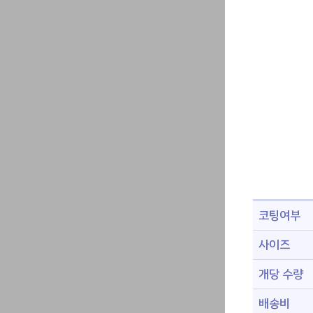
코팅여부
사이즈
개당 수량
배송비