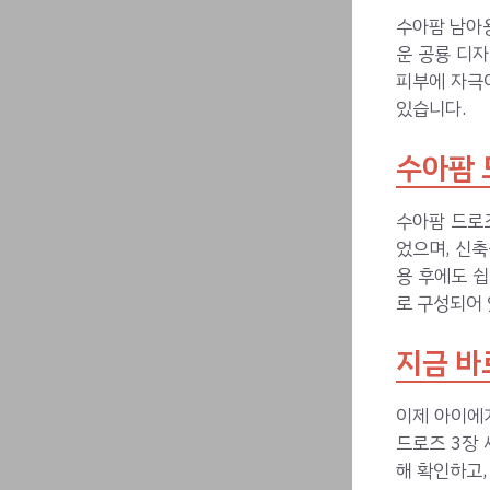
수아팜 남아용
운 공룡 디
피부에 자극이
있습니다.
수아팜 
수아팜 드로
었으며, 신
용 후에도 쉽
로 구성되어
지금 바
이제 아이에
드로즈 3장 
해 확인하고,