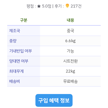
평점 : ★ 5.0점 | 후기 :
217건
구분
내용
제조국
중국
중량
6.6kg
기내반입 여부
가능
양대면 여부
시트전환
최대무게
22kg
배송비
무료배송
구입 혜택 정보