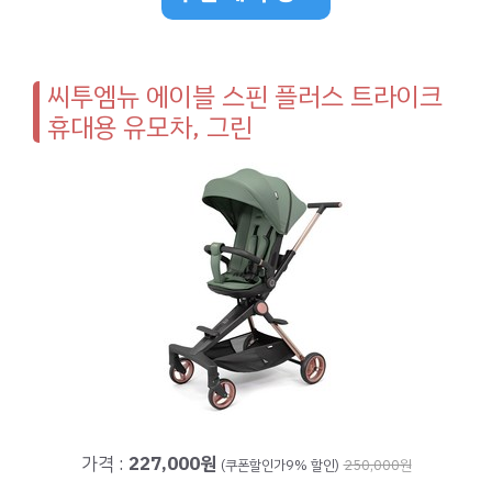
씨투엠뉴 에이블 스핀 플러스 트라이크
휴대용 유모차, 그린
가격 :
227,000원
(쿠폰할인가9% 할인)
250,000원