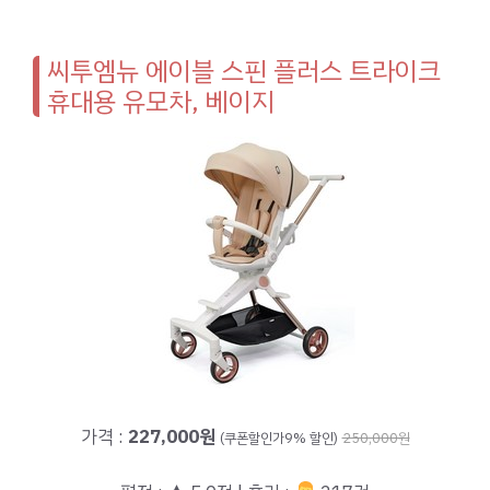
씨투엠뉴 에이블 스핀 플러스 트라이크
휴대용 유모차, 베이지
가격 :
227,000원
(쿠폰할인가9% 할인)
250,000원