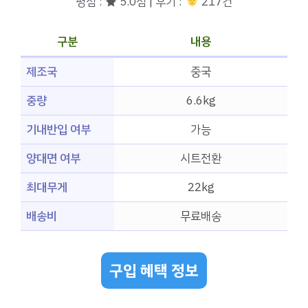
평점 : ★ 5.0점 | 후기 :
‍‍ 217건
구분
내용
제조국
중국
중량
6.6kg
기내반입 여부
가능
양대면 여부
시트전환
최대무게
22kg
배송비
무료배송
구입 혜택 정보