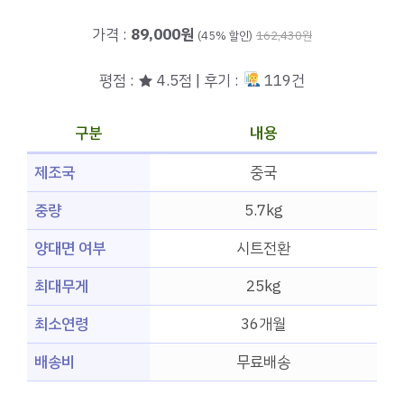
가격 :
89,000원
(45% 할인)
162,430원
평점 : ★ 4.5점 | 후기 :
119건
구분
내용
제조국
중국
중량
5.7kg
양대면 여부
시트전환
최대무게
25kg
최소연령
36개월
배송비
무료배송