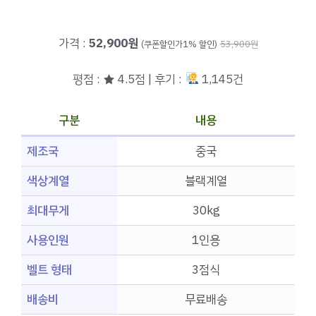
가격 :
52,900원
(쿠폰할인가1% 할인)
53,900원
평점 : ★ 4.5점 | 후기 :
1,145건
구분
내용
제조국
중국
색상계열
블랙계열
최대무게
30kg
사용인원
1인용
벨트 형태
3점식
배송비
무료배송