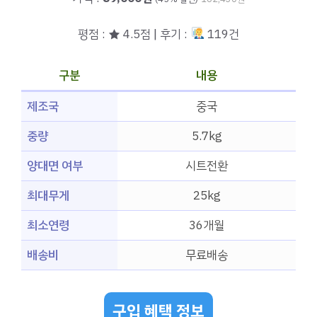
평점 : ★ 4.5점 | 후기 :
119건
구분
내용
제조국
중국
중량
5.7kg
양대면 여부
시트전환
최대무게
25kg
최소연령
36개월
배송비
무료배송
구입 혜택 정보