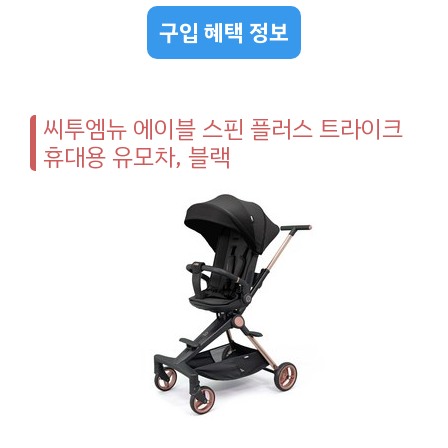
구입 혜택 정보
씨투엠뉴 에이블 스핀 플러스 트라이크
휴대용 유모차, 블랙