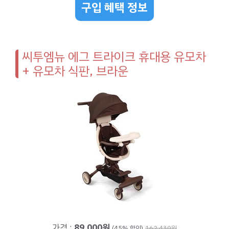
구입 혜택 정보
씨투엠뉴 에그 트라이크 휴대용 유모차
+ 유모차 식판, 브라운
가격 :
89,000원
(45% 할인)
162,430원