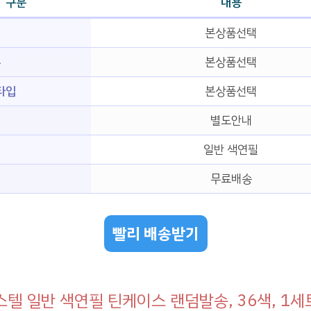
구분
내용
본상품선택
부
본상품선택
타입
본상품선택
별도안내
일반 색연필
무료배송
빨리 배송받기
텔 일반 색연필 틴케이스 랜덤발송, 36색, 1세