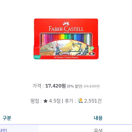
가격 :
17,420원
(8% 할인)
19,100원
평점 : ★ 4.5점 | 후기 :
2,551건
구분
내용
타입
유성