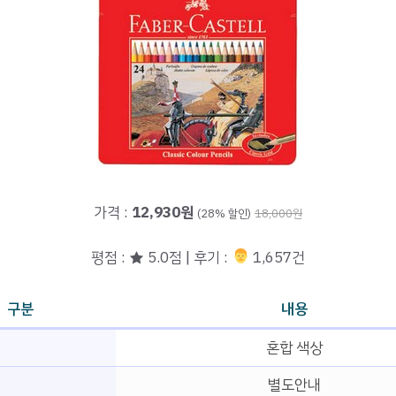
가격 :
12,930원
(28% 할인)
18,000원
평점 : ★ 5.0점 | 후기 :
‍‍ 1,657건
구분
내용
혼합 색상
별도안내