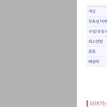
색상
무독성 여
수성/유성 
최소연령
종류
배송비
파버카스