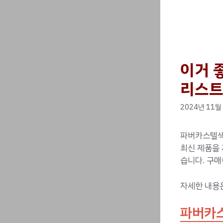
이거 
리스트
2024년 11월
파버카스텔색
최신 제품을
습니다. 구매
자세한 내용
파버카스