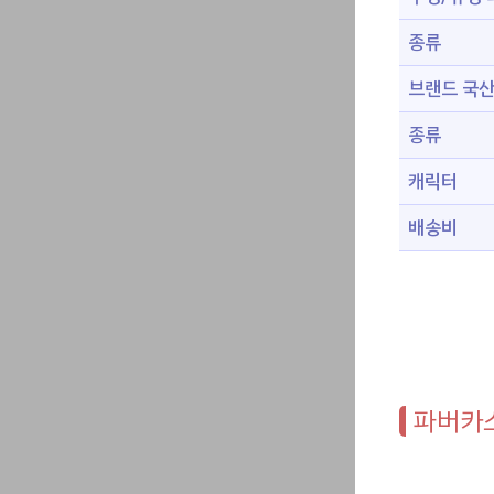
종류
브랜드 국산
종류
캐릭터
배송비
파버카스