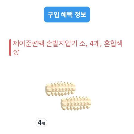
구입 혜택 정보
제이준편백 손발지압기 소, 4개, 혼합색
상