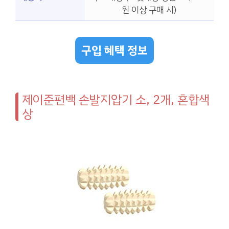
원 이상 구매 시)
구입 혜택 정보
제이준편백 손발지압기 소, 2개, 혼합색
상