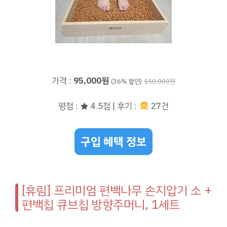
가격 :
95,000원
(36% 할인)
150,000원
평점 : ★ 4.5점 | 후기 :
27건
구입 혜택 정보
[휴림] 프리미엄 편백나무 손지압기 소 +
편백칩 큐브칩 방향주머니, 1세트