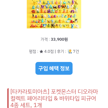
가격 :
33,900원
평점 : ★ 4.0점 | 후기 :
7건
구입 혜택 정보
[타카라토미아츠] 포켓몬스터 디오라마
컬렉트 페어리타입 & 바위타입 피규어
4종 세트, 1개