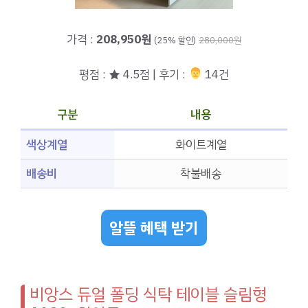
가격 :
208,950원
(25% 할인)
280,000원
평점 : ★ 4.5점 | 후기 :
‍‍ 14건
구분
내용
색상계열
화이트계열
배송비
착불배송
알뜰 혜택 받기
비앙스 듀얼 폴딩 식탁 테이블 슬림형