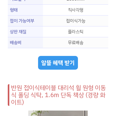
형태
직사각형
접이 가능여부
접이식가능
상판 재질
플라스틱
배송비
무료배송
알뜰 혜택 받기
반원 접이식테이블 대리석 휠 원형 이동
식 폴딩 식탁, 1.6m 단독 책상 (경량 화
이트)