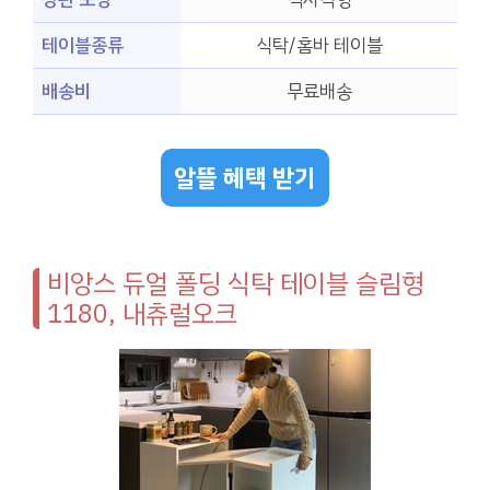
테이블종류
식탁/홈바 테이블
배송비
무료배송
알뜰 혜택 받기
비앙스 듀얼 폴딩 식탁 테이블 슬림형
1180, 내츄럴오크