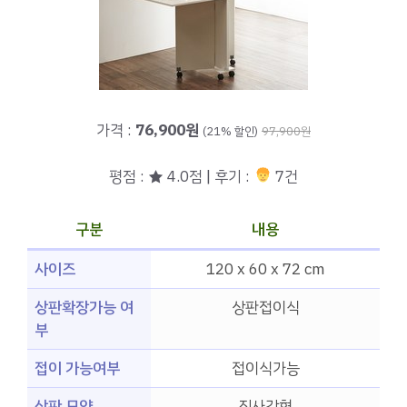
가격 :
76,900원
(21% 할인)
97,900원
평점 : ★ 4.0점 | 후기 :
7건
구분
내용
사이즈
120 x 60 x 72 cm
상판확장가능 여
상판접이식
부
접이 가능여부
접이식가능
상판 모양
직사각형