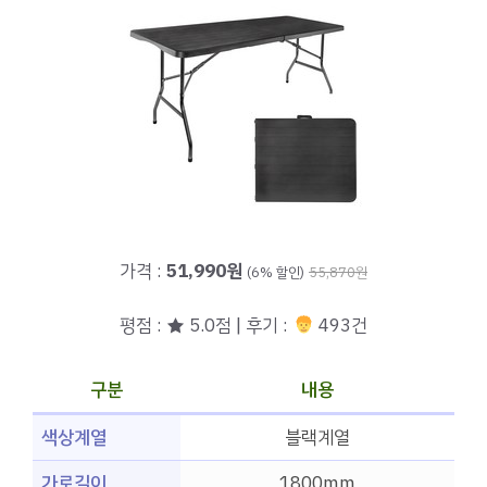
가격 :
51,990원
(6% 할인)
55,870원
평점 : ★ 5.0점 | 후기 :
493건
구분
내용
색상계열
블랙계열
가로길이
1800mm