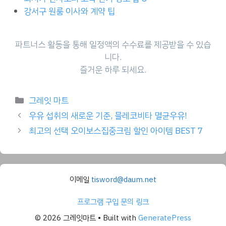
강서구 원룸 이사와 계약 팁
파트너스 활동을 통해 일정액의 수수료를 제공받을 수 있습
니다.
즐거운 하루 되세요.
Categories
그레잇 마트
우유 섭취의 새로운 기준, 믈레코비타 멸균우유!
최고의 선택 오이보스집중크림 할인 아이템 BEST 7
이메일
tisword@daum.net
프로그램 구입 문의 링크
© 2026 그레잇마트
• Built with
GeneratePress