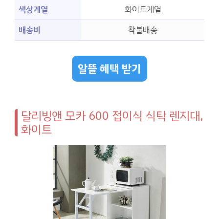
색상계열
화이트계열
배송비
착불배송
알뜰 혜택 받기
달리빙앤 모카 600 접이식 식탁 렌지대,
화이트