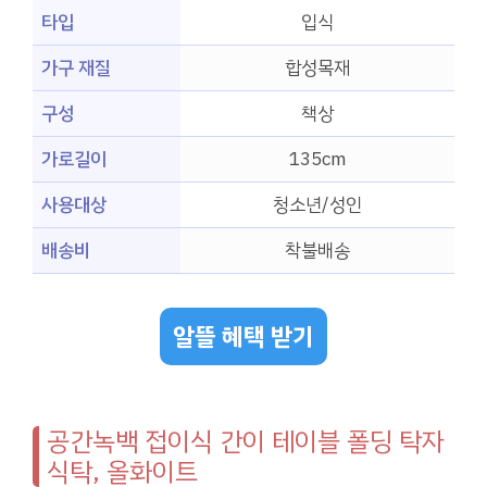
타입
입식
가구 재질
합성목재
구성
책상
가로길이
135cm
사용대상
청소년/성인
배송비
착불배송
알뜰 혜택 받기
공간녹백 접이식 간이 테이블 폴딩 탁자
식탁, 올화이트