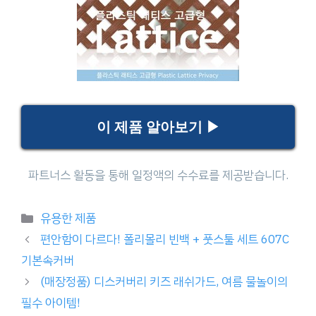
이 제품 알아보기 ▶
Categories
유용한 제품
편안함이 다르다! 폴리몰리 빈백 + 풋스툴 세트 607C
기본속커버
(매장정품) 디스커버리 키즈 래쉬가드, 여름 물놀이의
필수 아이템!