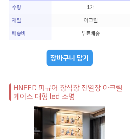
수량
1개
재질
아크릴
배송비
무료배송
장바구니 담기
HNEED 피규어 장식장 진열장 아크릴
케이스 대형 led 조명