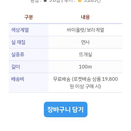
평점 : ★ 5.0점 | 후기 :
5,285건
구분
내용
색상계열
바이올렛/보라계열
실 재질
면사
실종류
뜨개실
길이
100m
배송비
무료배송 (로켓배송 상품 19,800
원 이상 구매 시)
장바구니 담기