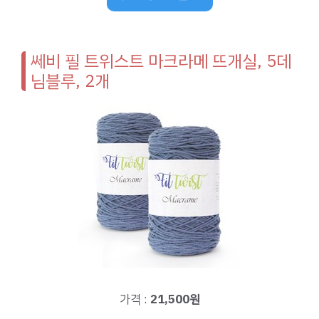
쎄비 필 트위스트 마크라메 뜨개실, 5데
님블루, 2개
가격 :
21,500원