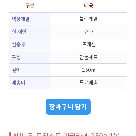
구분
내용
색상계열
블랙계열
실 재질
면사
실종류
뜨개실
구성
단품세트
길이
250m
배송비
무료배송
장바구니 담기
쎄비 필 트위스트 마크라메 250g 1볼,