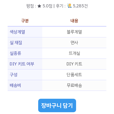
평점 : ★ 5.0점 | 후기 :
5,285건
구분
내용
색상계열
블루계열
실 재질
면사
실종류
뜨개실
DIY 키트 여부
DIY 키트
구성
단품세트
배송비
무료배송
장바구니 담기