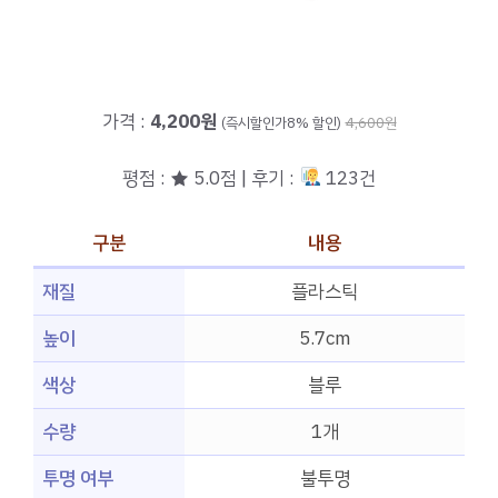
가격 :
4,200원
(즉시할인가8% 할인)
4,600원
평점 : ★ 5.0점 | 후기 :
123건
구분
내용
재질
플라스틱
높이
5.7cm
색상
블루
수량
1개
투명 여부
불투명