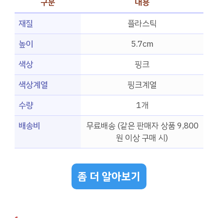
구분
내용
재질
플라스틱
높이
5.7cm
색상
핑크
색상계열
핑크계열
수량
1개
배송비
무료배송 (같은 판매자 상품 9,800
원 이상 구매 시)
좀 더 알아보기