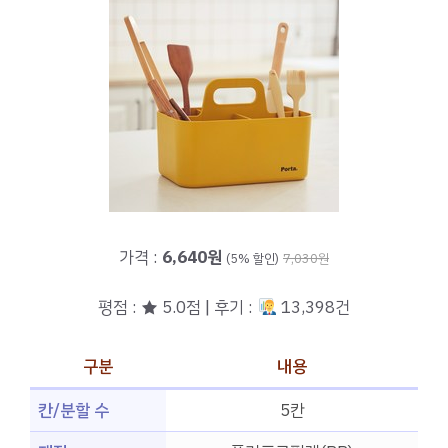
가격 :
6,640원
(5% 할인)
7,030원
평점 : ★ 5.0점 | 후기 :
13,398건
구분
내용
칸/분할 수
5칸