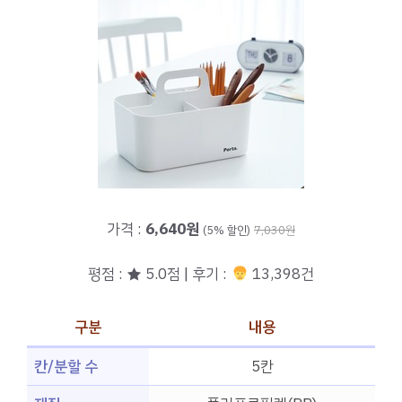
가격 :
6,640원
(5% 할인)
7,030원
평점 : ★ 5.0점 | 후기 :
13,398건
구분
내용
칸/분할 수
5칸