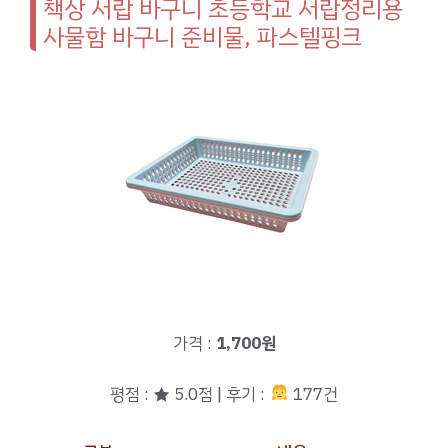
책상 서랍 바구니 초등학교 서랍정리용
사물함 바구니 준비물, 파스텔핑크
가격 :
1,700원
평점 : ★ 5.0점 | 후기 :
177건