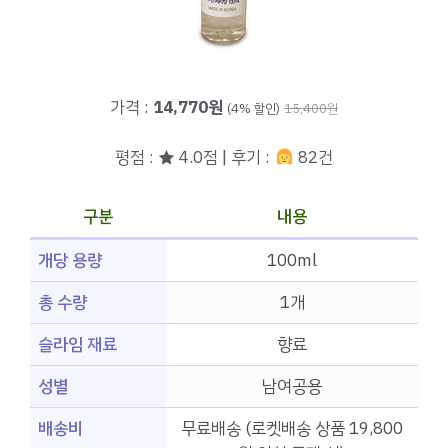
가격 :
14,770원
(4% 할인)
15,400원
평점 : ★ 4.0점 | 후기 :
82건
구분
내용
개당 용량
100ml
총 수량
1개
슬라임 재료
향료
성별
남여공용
배송비
무료배송 (로켓배송 상품 19,800