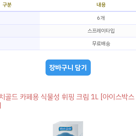
구분
내용
6개
입
스프레이타입
무료배송
장바구니 담기
치골드 카페용 식물성 휘핑 크림 1L [아이스박스
개