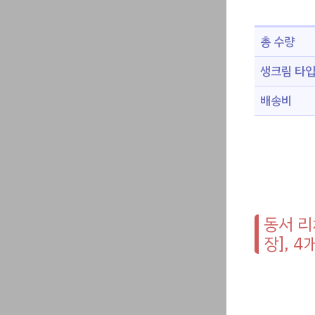
총 수량
생크림 타
배송비
동서 리
장], 4