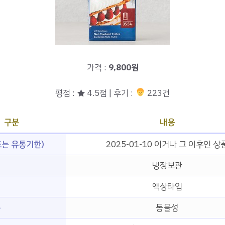
가격 :
9,800원
평점 : ★ 4.5점 | 후기 :
223건
구분
내용
는 유통기한)
2025-01-10 이거나 그 이후인 상
냉장보관
입
액상타입
분
동물성