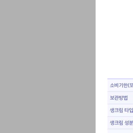
소비기한(또
보관방법
생크림 타
생크림 성