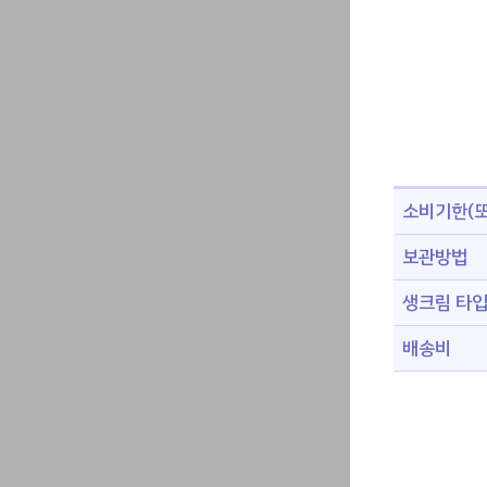
소비기한(또
보관방법
생크림 타
배송비