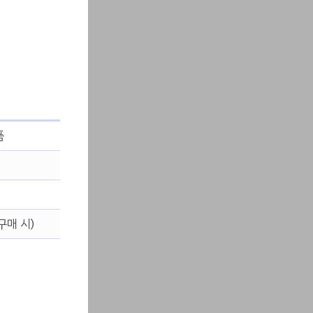
품
구매 시)