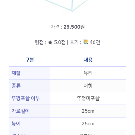
가격 :
25,500원
평점 : ★ 5.0점 | 후기 :
46건
구분
내용
재질
유리
종류
어항
뚜껑포함 여부
뚜껑미포함
가로길이
25cm
높이
25cm