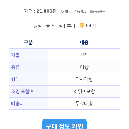
가격 :
21,800원
(쿠폰할인가4% 할인)
22,800원
평점 : ★ 5.0점 | 후기 :
‍‍ 54건
구분
내용
재질
유리
종류
어항
형태
직사각형
조명 포함여부
조명미포함
배송비
무료배송
구매 정보 확인