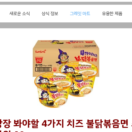
새로운 소식
상식 정보
그레잇 마트
유용한 제품
당장 봐야할 4가지 치즈 불닭볶음면