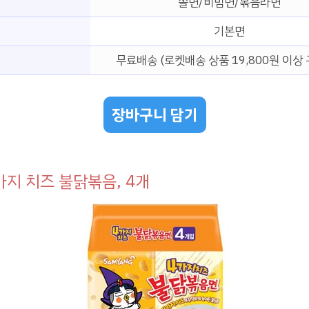
쫄면/비빔면/볶음라면
기본면
무료배송 (로켓배송 상품 19,800원 이상 
장바구니 담기
가지 치즈 불닭볶음, 4개