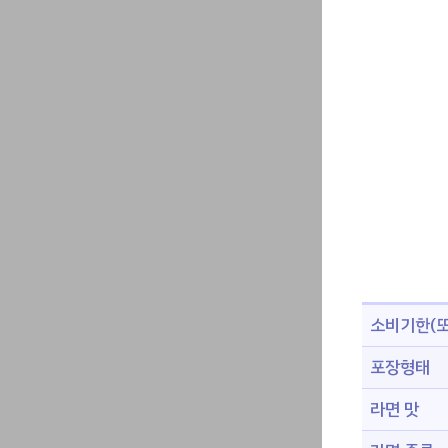
소비기한(또
포장형태
라면 맛