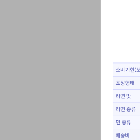
소비기한(또
포장형태
라면 맛
라면 종류
면 종류
배송비