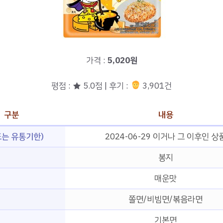
가격 :
5,020원
평점 : ★ 5.0점 | 후기 :
3,901건
구분
내용
는 유통기한)
2024-06-29 이거나 그 이후인 상
봉지
매운맛
쫄면/비빔면/볶음라면
기본면