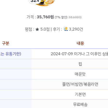
가격 :
35,760원
(7% 할인)
38,600원
평점 : ★ 5.0점 | 후기 :
3,290건
구분
내용
는 유통기한)
2024-07-09 이거나 그 이후인 상
컵
매운맛
쫄면/비빔면/볶음라면
기본면
무료배송