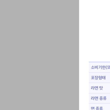
소비기한(또
포장형태
라면 맛
라면 종류
면 종류