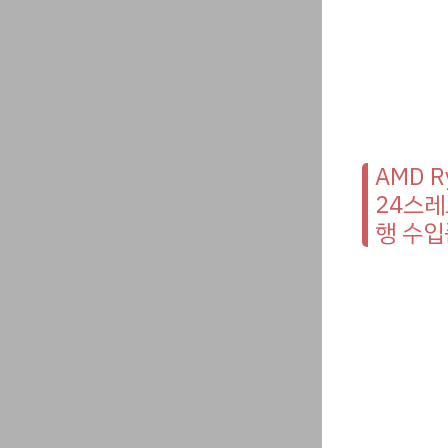
AMD Ry
24스레드
행 수입