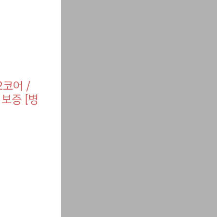
12코어 /
 보증 [병