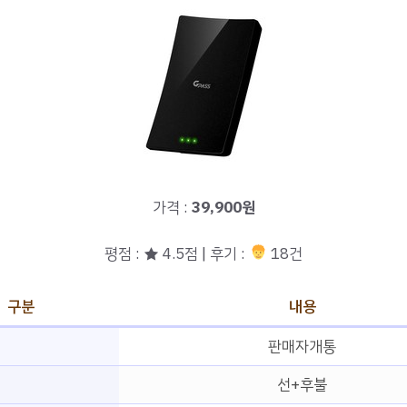
가격 :
39,900원
평점 : ★ 4.5점 | 후기 :
18건
구분
내용
판매자개통
선+후불