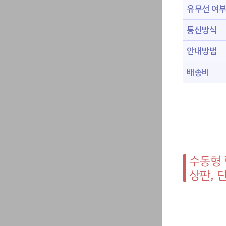
유무선 여
통신방식
안내방법
배송비
수동형 
상판, 