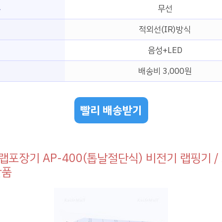
부
무선
적외선(IR)방식
음성+LED
배송비 3,000원
빨리 배송받기
랩포장기 AP-400(톱날절단식) 비전기 랩핑기 
단품