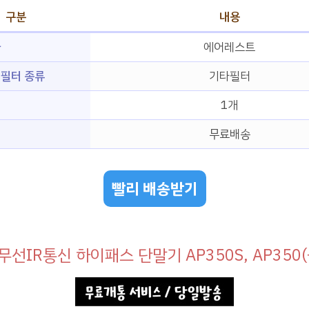
구분
내용
사
에어레스트
필터 종류
기타필터
1개
무료배송
빨리 배송받기
무선IR통신 하이패스 단말기 AP350S, AP350