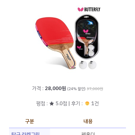
가격 :
28,000원
(24% 할인)
37,000원
평점 : ★ 5.0점 | 후기 :
1건
구분
내용
탁구 라켓그립
펜홀더