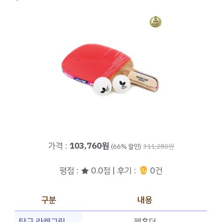
가격 :
103,760원
(66% 할인)
311,280원
평점 : ★ 0.0점 | 후기 :
0건
구분
내용
탁구 라켓그립
펜홀더