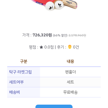
가격 :
726,320원
(66% 할인)
2,178,960원
평점 : ★ 0.0점 | 후기 :
‍‍ 0건
구분
내용
탁구 라켓그립
펜홀더
세트여부
세트
배송비
무료배송