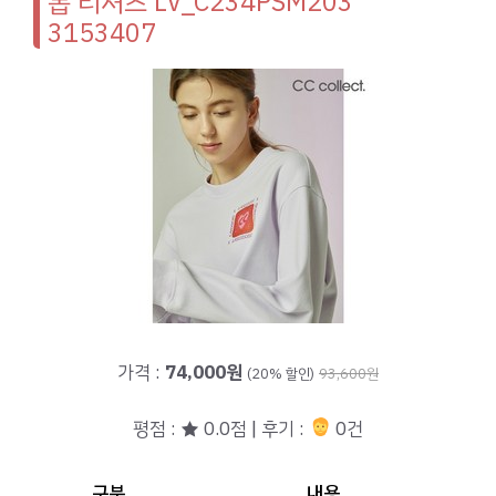
롭 티셔츠 LV_C234PSM203
3153407
가격 :
74,000원
(20% 할인)
93,600원
평점 : ★ 0.0점 | 후기 :
0건
구분
내용