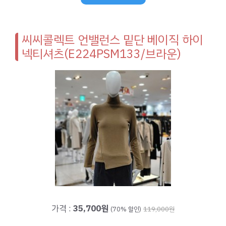
씨씨콜렉트 언밸런스 밑단 베이직 하이
넥티셔츠(E224PSM133/브라운)
가격 :
35,700원
(70% 할인)
119,000원