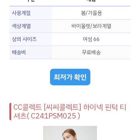
사용계절
봄/가을용
색상계열
바이올렛/보라계열
상의 사이즈
여성 66
배송비
무료배송
최저가 확인
CC콜렉트 [씨씨콜렉트] 하이넥 핀턱 티
셔츠( C241PSM025 )