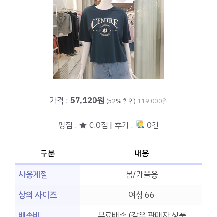
가격 :
57,120원
(52% 할인)
119,000원
평점 : ★ 0.0점 | 후기 :
0건
구분
내용
사용계절
봄/가을용
상의 사이즈
여성 66
배송비
무료배송 (같은 판매자 상품