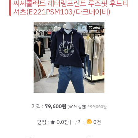
씨씨콜렉트 레터링프린트 루즈핏 후드티
셔츠(E221PSM103/다크네이비)
가격 :
79,600원
(60% 할인)
199,000원
평점 : ★ 0.0점 | 후기 :
0건