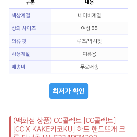
구분
내용
색상계열
네이비계열
상의 사이즈
여성 55
의류 핏
루즈/박시핏
사용계절
여름용
배송비
무료배송
최저가 확인
(백화점 상품) CC콜렉트 [CC콜렉트]
[CC X KAKE키코KU] 하트 핸드뜨개 크