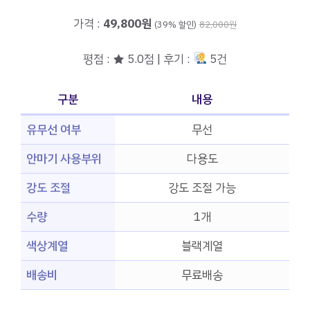
가격 :
49,800원
(39% 할인)
82,000원
평점 : ★ 5.0점 | 후기 :
5건
구분
내용
유무선 여부
무선
안마기 사용부위
다용도
강도 조절
강도 조절 가능
수량
1개
색상계열
블랙계열
배송비
무료배송