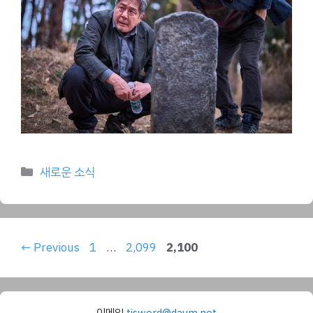
Categories
새로운 소식
Page
Page
Page
←
Previous
1
…
2,099
2,100
이메일
tisword@daum.net