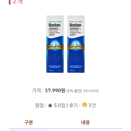
2개
가격 :
17,990원
(1% 할인)
18,320원
평점 : ★ 5.0점 | 후기 :
3건
구분
내용