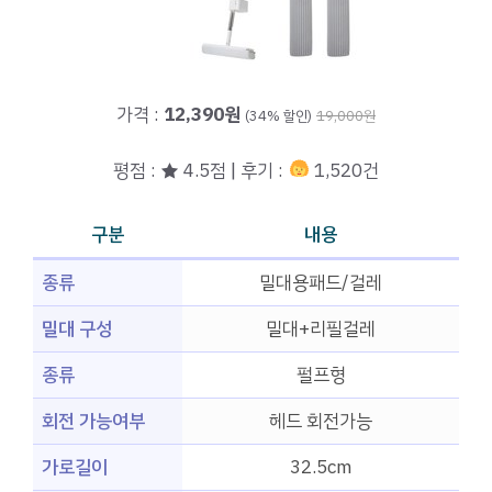
가격 :
12,390원
(34% 할인)
19,000원
평점 : ★ 4.5점 | 후기 :
1,520건
구분
내용
종류
밀대용패드/걸레
밀대 구성
밀대+리필걸레
종류
펄프형
회전 가능여부
헤드 회전가능
가로길이
32.5cm