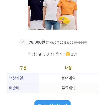
가격 :
78,000원
(즉시할인가12% 할인)
89,000원
평점 : ★ 5.0점 | 후기 :
2건
구분
내용
색상계열
블랙계열
배송비
무료배송