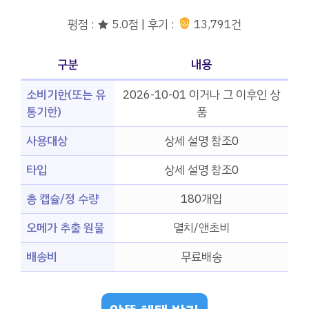
평점 : ★ 5.0점 | 후기 :
13,791건
구분
내용
소비기한(또는 유
2026-10-01 이거나 그 이후인 상
통기한)
품
사용대상
상세 설명 참조0
타입
상세 설명 참조0
총 캡슐/정 수량
180개입
오메가 추출 원물
멸치/앤초비
배송비
무료배송