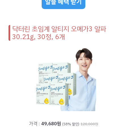
알뜰 혜택 받기
닥터린 초임계 알티지 오메가3 알파
30.21g, 30정, 6개
가격 :
49,680원
(58% 할인)
120,000원