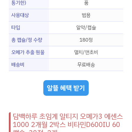
통기한)
품
사용대상
범용
타입
알약/캡슐
총 캡슐/정 수량
180정
오메가 추출 원물
멸치/앤초비
배송비
무료배송
알뜰 혜택 받기
담백하루 초임계 알티지 오메가3 에센스
1000 2개월 2박스 비타민D600IU 60