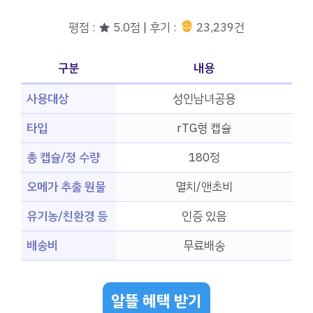
평점 : ★ 5.0점 | 후기 :
23,239건
구분
내용
사용대상
성인남녀공용
타입
rTG형 캡슐
총 캡슐/정 수량
180정
오메가 추출 원물
멸치/앤초비
유기농/친환경 등
인증 있음
배송비
무료배송
알뜰 혜택 받기