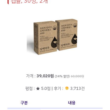
캡슐, 30정, 2개
가격 :
39,020원
(34% 할인)
60,000원
평점 : ★ 5.0점 | 후기 :
3,713건
구분
내용