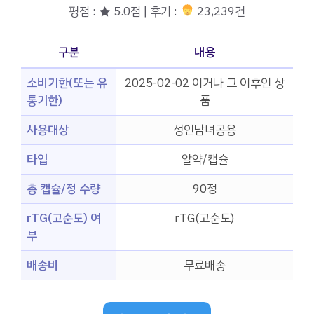
평점 : ★ 5.0점 | 후기 :
23,239건
구분
내용
소비기한(또는 유
2025-02-02 이거나 그 이후인 상
통기한)
품
사용대상
성인남녀공용
타입
알약/캡슐
총 캡슐/정 수량
90정
rTG(고순도) 여
rTG(고순도)
부
배송비
무료배송