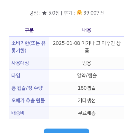
평점 : ★ 5.0점 | 후기 :
39,007건
구분
내용
소비기한(또는 유
2025-01-08 이거나 그 이후인 상
통기한)
품
사용대상
범용
타입
알약/캡슐
총 캡슐/정 수량
180캡슐
오메가 추출 원물
기타생선
배송비
무료배송