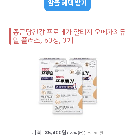
알뜰 혜택 받기
종근당건강 프로메가 알티지 오메가3 듀
얼 플러스, 60정, 3개
가격 :
35,400원
(55% 할인)
79,900원