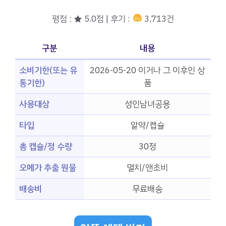
평점 : ★ 5.0점 | 후기 :
3,713건
구분
내용
소비기한(또는 유
2026-05-20 이거나 그 이후인 상
통기한)
품
사용대상
성인남녀공용
타입
알약/캡슐
총 캡슐/정 수량
30정
오메가 추출 원물
멸치/앤초비
배송비
무료배송