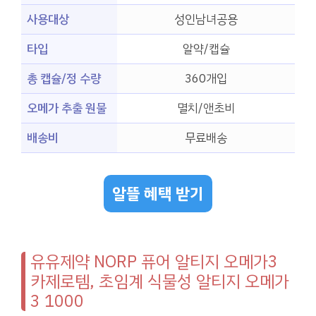
사용대상
성인남녀공용
타입
알약/캡슐
총 캡슐/정 수량
360개입
오메가 추출 원물
멸치/앤초비
배송비
무료배송
알뜰 혜택 받기
유유제약 NORP 퓨어 알티지 오메가3
카제로템, 초임계 식물성 알티지 오메가
3 1000